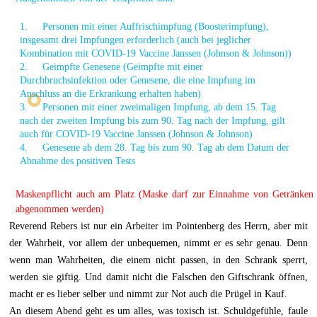
1.
Personen mit einer Auffrischimpfung (Boosterimpfung),
insgesamt drei Impfungen erforderlich (auch bei jeglicher
Kombination mit COVID-19 Vaccine Janssen (Johnson & Johnson))
2.
Geimpfte Genesene (Geimpfte mit einer
Durchbruchsinfektion oder Genesene, die eine Impfung im
Anschluss an die Erkrankung erhalten haben)
3.
Personen mit einer zweimaligen Impfung, ab dem 15. Tag
nach der zweiten Impfung bis zum 90. Tag nach der Impfung, gilt
auch für COVID-19 Vaccine Janssen (Johnson & Johnson)
4.
Genesene ab dem 28. Tag bis zum 90. Tag ab dem Datum der
Abnahme des positiven Tests
Maskenpflicht auch am Platz (Maske darf zur Einnahme von Getränken
abgenommen werden)
Reverend Rebers ist nur ein Arbeiter im Pointenberg des Herrn, aber mit
der Wahrheit, vor allem der unbequemen, nimmt er es sehr genau. Denn
wenn man Wahrheiten, die einem nicht passen, in den Schrank sperrt,
werden sie giftig. Und damit nicht die Falschen den Giftschrank öffnen,
macht er es lieber selber und nimmt zur Not auch die Prügel in Kauf.
An diesem Abend geht es um alles, was toxisch ist. Schuldgefühle, faule