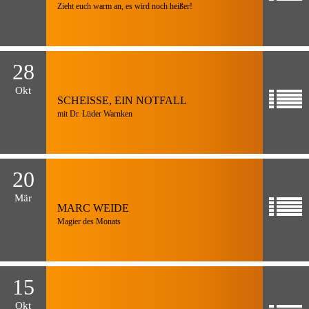
Zieht euch warm an, es wird noch heißer!
28
Okt
SCHEISSE, EIN NOTFALL
mit Dr. Lüder Warnken
20
Mär
MARC WEIDE
Magier des Monats
15
Okt