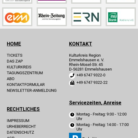
HOME
KONTAKT
TICKETS
Kulturkreis Region
Emmelshausen e. V.
DAS ZAP
Rhein-Mosel-Str. 45
KULTURKREIS
D-56281 Emmelshausen
TAGUNGSZENTRUM
+49 6747 9322-0
ABO
+49 6747 9322-22
KONTAKTFORMULAR
NEWSLETTER-ANMELDUNG
Servicezeiten, Anreise
RECHTLICHES
Montag - Freitag: 9:00 - 12:00
Uhr
IMPRESSUM
Montag - Freitag: 14:00 - 17:00
URHEBERRECHT
Uhr
DATENSCHUTZ